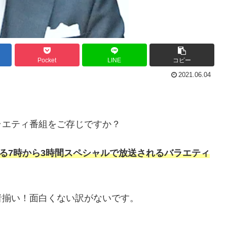
Pocket
LINE
コピー
2021.06.04
ラエティ番組をご存じですか？
よる7時から3時間スペシャルで放送されるバラエティ
者揃い！面白くない訳がないです。