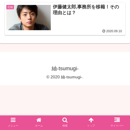
伊藤健太郎,事務所を移籍！その
芸能
理由とは？
2020.09.10
紬-tsumugi-
© 2020 紬-tsumugi-.
メニュー
ホーム
検索
トップ
サイドバー