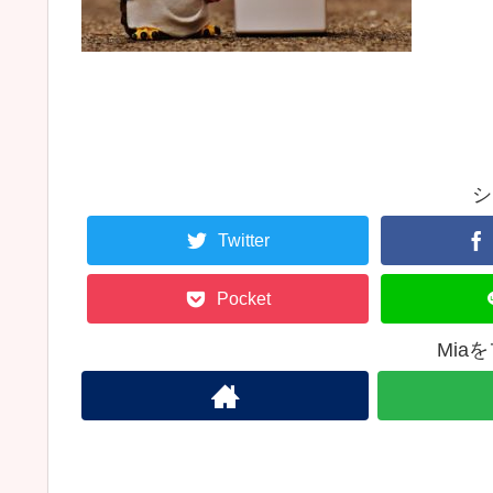
シ
Twitter
Pocket
Mia