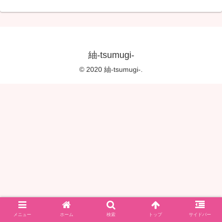
紬-tsumugi-
© 2020 紬-tsumugi-.
メニュー
ホーム
検索
トップ
サイドバー