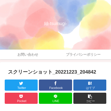
紬-tsumugi-
お問い合わせ
プライバシーポリシー
スクリーンショット_20221223_204842
Twitter
Facebook
はてブ
Pocket
LINE
コピー