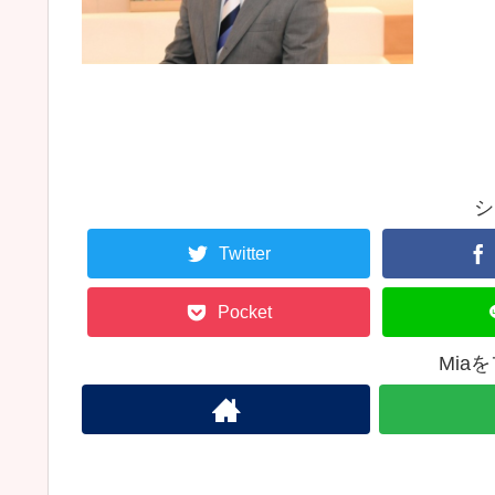
シ
Twitter
Pocket
Mia