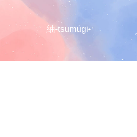
紬-tsumugi-