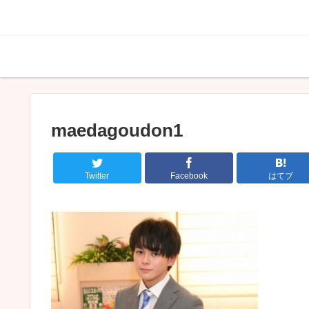
maedagoudon1
Twitter
Facebook
はてブ