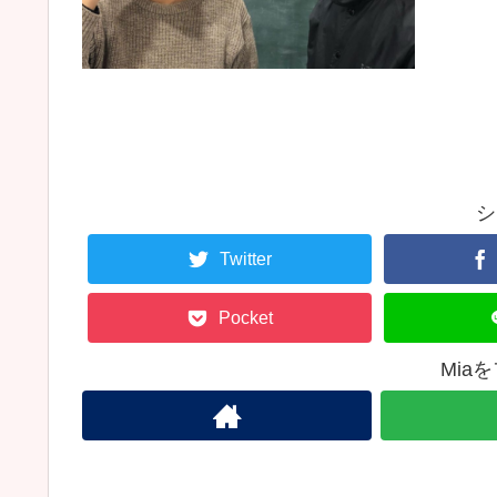
シ
Twitter
Pocket
Mia