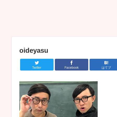
oideyasu
Twitter
Facebook
はてブ