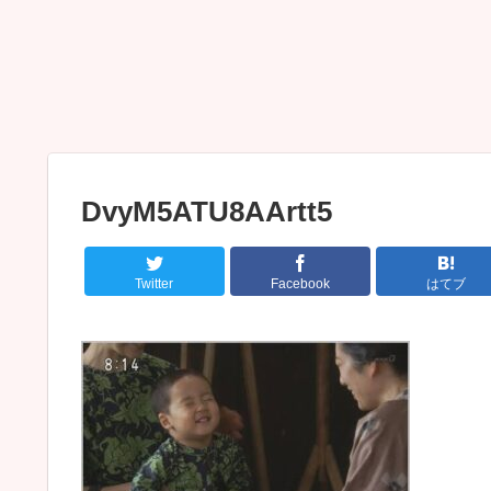
DvyM5ATU8AArtt5
Twitter
Facebook
はてブ