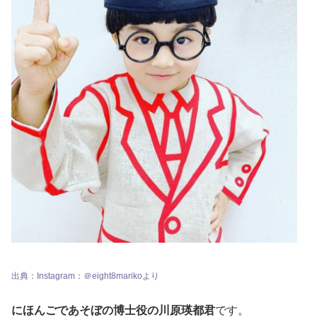
出典：Instagram：＠eight8marikoより
にほんごであそぼの博士役の川原瑛都君
です。