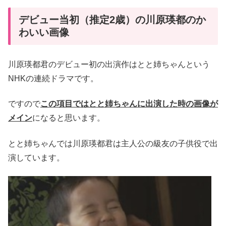
デビュー当初（推定2歳）の川原瑛都のか
わいい画像
川原瑛都君のデビュー初の出演作はとと姉ちゃんという
NHKの連続ドラマです。
ですので
この項目ではとと姉ちゃんに出演した時の画像が
メイン
になると思います。
とと姉ちゃんでは川原瑛都君は主人公の級友の子供役で出
演しています。