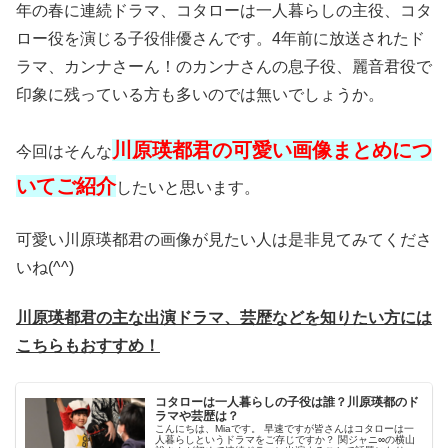
年の春に連続ドラマ、コタローは一人暮らしの主役、コタ
ロー役を演じる子役俳優さんです。4年前に放送されたド
ラマ、カンナさーん！のカンナさんの息子役、麗音君役で
印象に残っている方も多いのでは無いでしょうか。
川原瑛都君の可愛い画像まとめにつ
今回はそんな
いてご紹介
したいと思います。
可愛い川原瑛都君の画像が見たい人は是非見てみてくださ
いね(^^)
川原瑛都君の主な出演ドラマ、芸歴などを知りたい方には
こちらもおすすめ！
コタローは一人暮らしの子役は誰？川原瑛都のド
ラマや芸歴は？
こんにちは、Miaです。 早速ですが皆さんはコタローは一
人暮らしというドラマをご存じですか？ 関ジャニ∞の横山