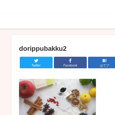
dorippubakku2
Twitter
Facebook
はてブ