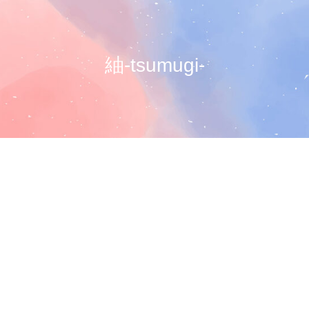
紬-tsumugi-