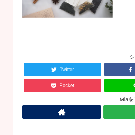
シ
Twitter
Pocket
Mia