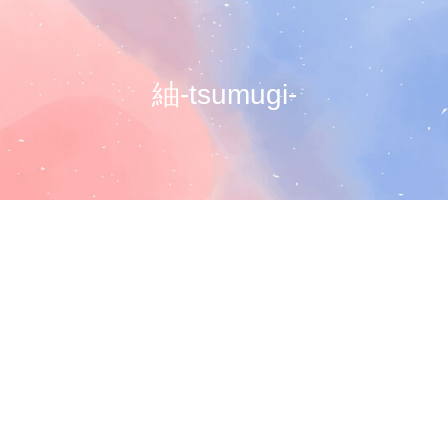
紬-tsumugi-