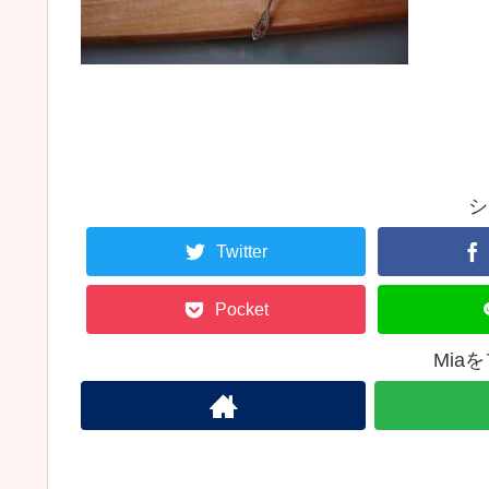
シ
Twitter
Pocket
Mia