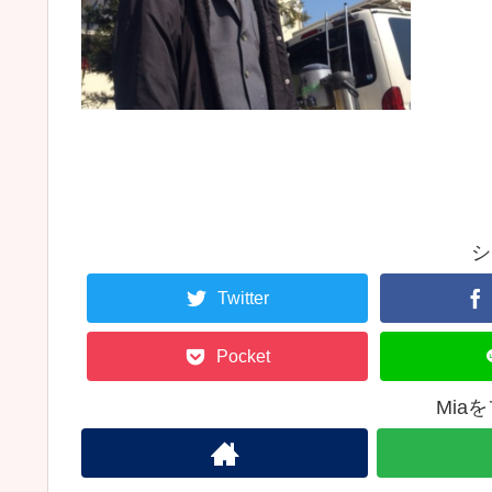
シ
Twitter
Pocket
Mia