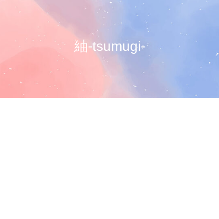
紬-tsumugi-