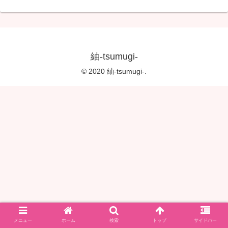
紬-tsumugi-
© 2020 紬-tsumugi-.
メニュー
ホーム
検索
トップ
サイドバー