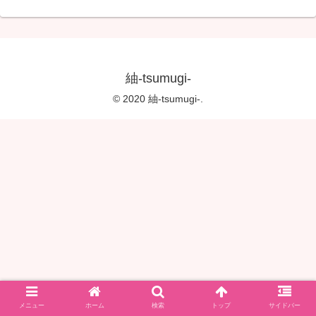
紬-tsumugi-
© 2020 紬-tsumugi-.
メニュー
ホーム
検索
トップ
サイドバー