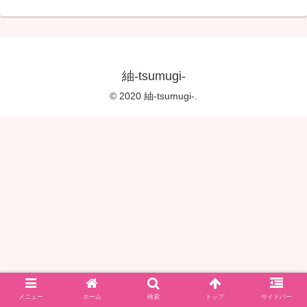
紬-tsumugi-
© 2020 紬-tsumugi-.
メニュー
ホーム
検索
トップ
サイドバー